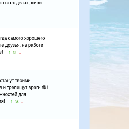
во всех делах, живи
егда самого хорошего
е друзья, на работе
↑
↓
е!
34
 станут твоими
я и трепещут враги 😄!
ожностей для
↑
↓
ия!
36