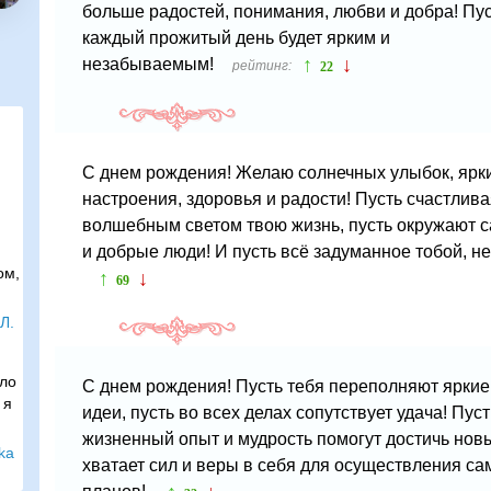
больше радостей, понимания, любви и добра! Пу
каждый прожитый день будет ярким и
↑
↓
незабываемым!
рейтинг:
22
С днем рождения! Желаю солнечных улыбок, ярки
настроения, здоровья и радости! Пусть счастлива
волшебным светом твою жизнь, пусть окружают 
и добрые люди! И пусть всё задуманное тобой, н
ом,
↑
↓
69
Л.
ыло
С днем рождения! Пусть тебя переполняют яркие
 я
идеи, пусть во всех делах сопутствует удача! Пу
жизненный опыт и мудрость помогут достичь новы
ska
хватает сил и веры в себя для осуществления с