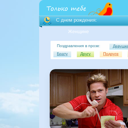
С днем рождения:
Женщине
Поздравления в прозе:
Девушк
Брату
Другу
Подруге