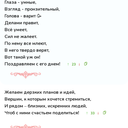
Глаза - умные,
Взгляд - пронзительный,
Голова - варит 🥳
Делами правит,
Всё умеет,
Сил не жалеет.
По нему все млеют,
В него твердо верят,
Вот такой уж он!
Поздравляем с его днем!
↑
↓
23
Желаем дерзких планов и идей,
Вершин, к которым хочется стремиться,
И рядом – близких, искренних людей,
Чтоб с ними счастьем поделиться!
↑
↓
33