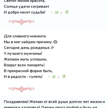
Светит жизни красота,
Солнце удачи согревает
И добро несет судьба!
↑
↓
32
Для славного момента
Мы в миг найдем причину: 🎂
Сегодня день рожденья 🎉
У лучшего мужчины!
Желаем жить успешно,
Вокруг всех покорять!
В прекрасной форме быть,
И в радости - гулять!
↑
↓
37
Поздравляю! Желаю от всей души долгих лет жизни и
крепкого здоровья! Держи хвост трубой и будь на