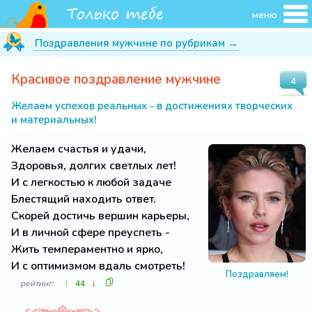
меню
Поздравления мужчине по рубрикам →
Красивое поздравление мужчине
4
Желаем успехов реальных - в достижениях творческих
и материальных!
Желаем счастья и удачи,
Здоровья, долгих светлых лет!
И с легкостью к любой задаче
Блестящий находить ответ.
Скорей достичь вершин карьеры,
И в личной сфере преуспеть -
Жить темпераментно и ярко,
И с оптимизмом вдаль смотреть!
Поздравляем!
↑
↓
рейтинг:
44