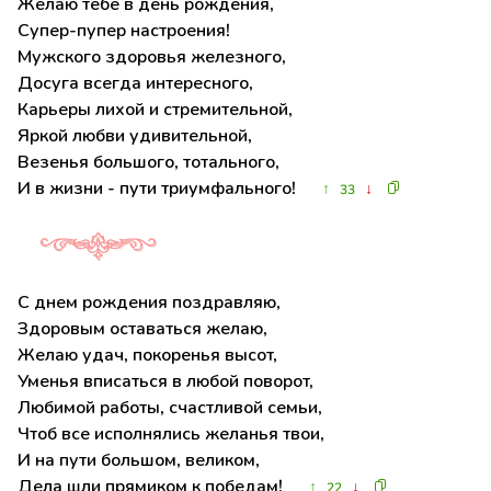
Желаю тебе в день рождения,
Супер-пупер настроения!
Мужского здоровья железного,
Досуга всегда интересного,
Карьеры лихой и стремительной,
Яркой любви удивительной,
Везенья большого, тотального,
И в жизни - пути триумфального!
↑
↓
33
С днем рождения поздравляю,
Здоровым оставаться желаю,
Желаю удач, покоренья высот,
Уменья вписаться в любой поворот,
Любимой работы, счастливой семьи,
Чтоб все исполнялись желанья твои,
И на пути большом, великом,
Дела шли прямиком к победам!
↑
↓
22