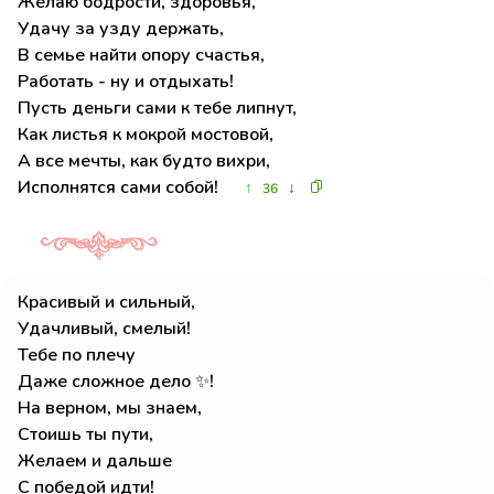
Желаю бодрости, здоровья,
Удачу за узду держать,
В семье найти опору счастья,
Работать - ну и отдыхать!
Пусть деньги сами к тебе липнут,
Как листья к мокрой мостовой,
А все мечты, как будто вихри,
Исполнятся сами собой!
↑
↓
36
Красивый и сильный,
Удачливый, смелый!
Тебе по плечу
Даже сложное дело ✨!
На верном, мы знаем,
Стоишь ты пути,
Желаем и дальше
С победой идти!