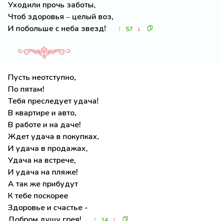
Уходили прочь заботы,
Чтоб здоровья – целый воз,
И побольше с неба звезд!
↑
↓
57
Пусть неотступно,
По пятам!
Тебя преследует удача!
В квартире и авто,
В работе и на даче!
Ждет удача в покупках,
И удача в продажах,
Удача на встрече,
И удача на пляже!
А так же прибудут
К тебе поскорее
Здоровье и счастье -
Добром душу грея!
↑
↓
14