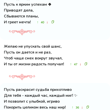
Пусть к ярким успехам 🍀
Приводят дела,
Сбываются планы,
И греет мечта!
↑
↓
40
Желаю не упускать свой шанс,
Пусть он дается и не раз,
Чтоб чаще смех вокруг звучал,
И ты от жизни радость получал!
↑
↓
47
Пусть раскрасит судьба прихотливо
Для тебя - каждый час, каждый миг! ✨
И позволит с улыбкой, игриво
Покорить целиком весь наш мир!
↑
↓
36