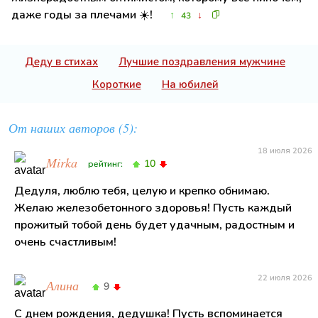
даже годы за плечами ☀️!
↑
↓
43
Деду в стихах
Лучшие поздравления мужчине
Короткие
На юбилей
От наших авторов (5):
18 июля 2026
Mirka
10
рейтинг:
Дедуля, люблю тебя, целую и крепко обнимаю.
Желаю железобетонного здоровья! Пусть каждый
прожитый тобой день будет удачным, радостным и
очень счастливым!
22 июля 2026
Алина
9
С днем рождения, дедушка! Пусть вспоминается