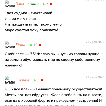
Элка
7
рейтинг:
Твоя судьба - счастливая!
И я ее могу понять!
Я в тридцать пять, такому мачо,
Море счастья хочу пожелать!
23 июля 2026
Fiona
10
С юбилеем — 35! Желаю выкинуть из головы чужие
идеалы и обустраивать мир по своему собственному
желанию!
27 июля 2026
Смайка
3
В 35 все планы начинают понемногу осуществляться!
Мечты вот-вот сбудутся! Желаю тебе быть на высоте,
всегда в хорошей форме и прекрасном настроении! И