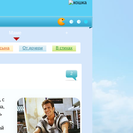
Маме
+
 сына
От дочери
В стихах
2
 с
а,
ь
ой