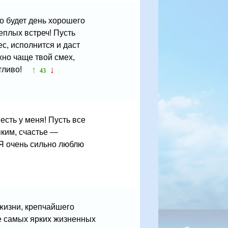
то будет день хорошего
еплых встреч! Пусть
с, исполнится и даст
жно чаще твой смех,
↑
↓
стливо!
43
есть у меня! Пусть все
пким, счастье —
 Я очень сильно люблю
 жизни, крепчайшего
ше самых ярких жизненных