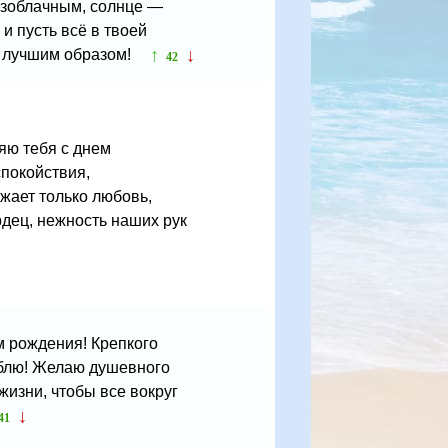
безоблачным, солнце —
 пусть всё в твоей
↑
↓
 лучшим образом!
42
яю тебя с днем
спокойствия,
ужает только любовь,
рдец, нежность наших рук
м рождения! Крепкого
люблю! Желаю душевного
изни, чтобы все вокруг
↓
41