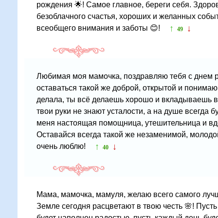
рождения 🌟! Самое главное, береги себя. Здоров
безоблачного счастья, хороших и желанных собы
↑
↓
всеобщего внимания и заботы 😊!
49
Любимая моя мамочка, поздравляю тебя с днем 
оставаться такой же доброй, открытой и понимаю
делала, ты всё делаешь хорошо и вкладываешь в 
твои руки не знают усталости, а на душе всегда б
меня настоящая помощница, утешительница и вд
Оставайся всегда такой же незаменимой, молодой
↑
↓
очень люблю!
40
Мама, мамочка, мамуля, желаю всего самого лучш
Земле сегодня расцветают в твою честь 🌸! Пуст
будет наполнен радостью, пусть каждый день буд