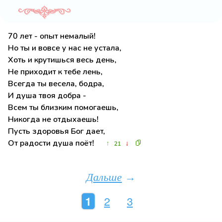
70 лет - опыт немалый!
Но ты и вовсе у нас не устала,
Хоть и крутишься весь день,
Не приходит к тебе лень,
Всегда ты весела, бодра,
И душа твоя добра -
Всем ты близким помогаешь,
Никогда не отдыхаешь!
Пусть здоровья Бог дает,
От радости душа поёт!
↑
↓
21
Дальше
→
1
2
3