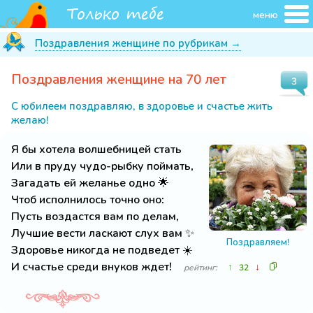
меню
Поздравления женщине по рубрикам →
Поздравления женщине на 70 лет
3
С юбилеем поздравляю, в здоровье и счастье жить
желаю!
Я бы хотела волшебницей стать
Или в пруду чудо-рыбку поймать,
Загадать ей желанье одно 🌟
Чтоб исполнилось точно оно:
Пусть воздастся вам по делам,
Лучшие вести ласкают слух вам ✨
Поздравляем!
Здоровье никогда не подведет ☀️
И счастье среди внуков ждет!
↑
↓
рейтинг:
32