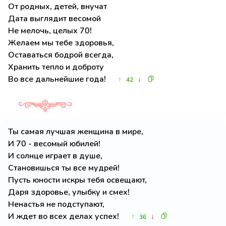
От родных, детей, внучат
Дата выглядит весомой
Не мелочь, целых 70!
Желаем мы тебе здоровья,
Оставаться бодрой всегда,
Хранить тепло и доброту
Во все дальнейшие года!
↑
↓
42
Ты самая лучшая женщина в мире,
И 70 - весомый юбилей!
И солнце играет в душе,
Становишься ты все мудрей!
Пусть юности искры тебя освещают,
Даря здоровье, улыбку и смех!
Ненастья не подступают,
И ждет во всех делах успех!
↑
↓
36