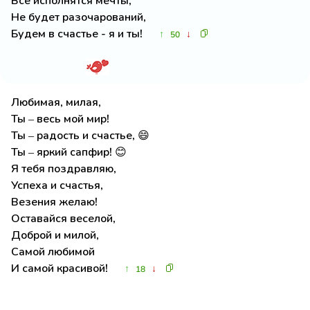
Все исполнятся мечты,
Не будет разочарований,
Будем в счастье - я и ты!
↑
↓
50
Любимая, милая,
Ты – весь мой мир!
Ты – радость и счастье, 😄
Ты – яркий сапфир! 😊
Я тебя поздравляю,
Успеха и счастья,
Везения желаю!
Оставайся веселой,
Доброй и милой,
Самой любимой
И самой красивой!
↑
↓
18