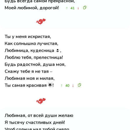
Будь всегда самой прекрасной,
Моей любимой, дорогой!
↑
↓
41
Ты у меня искристая,
Как солнышко лучистая,
Любимица, кудесница 🌷,
Люблю тебя, прелестница!
Будь радостной, душа моя,
Скажу тебе я не тая –
Любимая моя и милая,
Ты самая красивая 🌟!
↑
↓
40
Любимая, от всей души желаю
Я тысячу счастливых дней!
Чтоб солнце над тобой сияло,