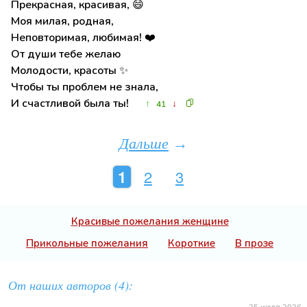
Прекрасная, красивая, 😄
Моя милая, родная,
Неповторимая, любимая! ❤️
От души тебе желаю
Молодости, красоты ✨
Чтобы ты проблем не знала,
И счастливой была ты!
↑
↓
41
Дальше
→
1
2
3
Красивые пожелания женщине
Прикольные пожелания
Короткие
В прозе
От наших авторов (4):