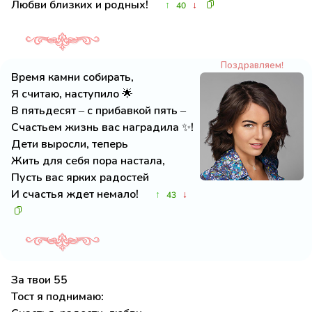
Любви близких и родных!
↑
↓
40
Поздравляем!
Время камни собирать,
Я считаю, наступило 🌟
В пятьдесят – с прибавкой пять –
Счастьем жизнь вас наградила ✨!
Дети выросли, теперь
Жить для себя пора настала,
Пусть вас ярких радостей
И счастья ждет немало!
↑
↓
43
За твои 55
Тост я поднимаю: