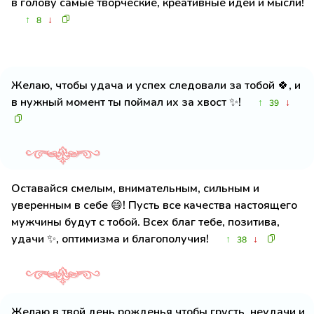
в голову самые творческие, креативные идеи и мысли!
↑
↓
8
Желаю, чтобы удача и успех следовали за тобой 🍀, и
в нужный момент ты поймал их за хвост ✨!
↑
↓
39
Оставайся смелым, внимательным, сильным и
уверенным в себе 😄! Пусть все качества настоящего
мужчины будут с тобой. Всех благ тебе, позитива,
удачи ✨, оптимизма и благополучия!
↑
↓
38
Желаю в твой день рожденья чтобы грусть, неудачи и