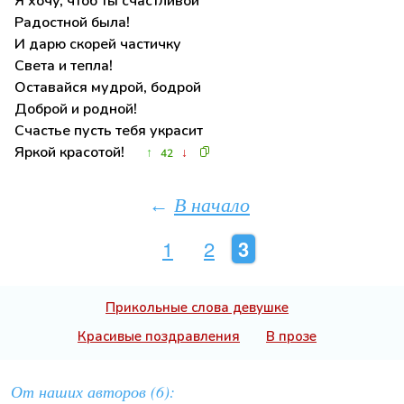
Я хочу, чтоб ты счастливой
Радостной была!
И дарю скорей частичку
Света и тепла!
Оставайся мудрой, бодрой
Доброй и родной!
Счастье пусть тебя украсит
Яркой красотой!
↑
↓
42
В начало
←
1
2
3
Прикольные слова девушке
Красивые поздравления
В прозе
От наших авторов (6):