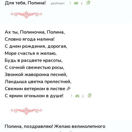
Для тебя, Полина!
↑
↓
рейтинг:
40
Ах ты, Полиночка, Полина,
Словно ягода малина!
С днем рождения, дорогая,
Море счастья я желаю,
Будь в расцвете красоты,
С сочной свежестью росы,
Звонкой жаворонка песней,
Ландыша цветка прелестней,
Свежим ветерком в листве 🎉
С ярким огоньком в душе!
↑
↓
45
Полина, поздравляю! Желаю великолепного