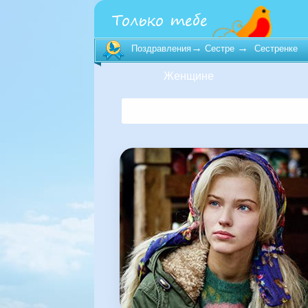
→
→
Поздравления
Сестре
Сестренке
Женщине