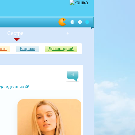
Сестре
+
ные
В прозе
Двоюродной
6
гда идеальной!