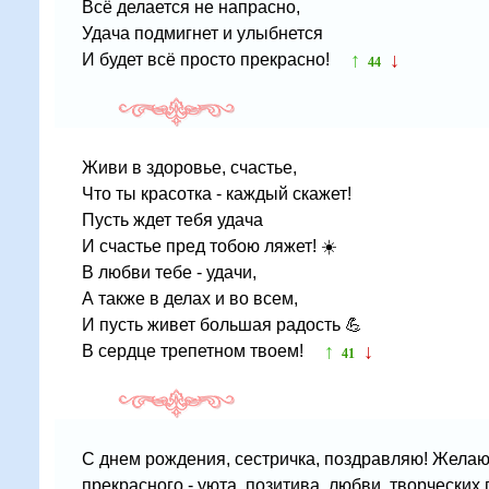
Всё делается не напрасно,
Удача подмигнет и улыбнется
↑
↓
И будет всё просто прекрасно!
44
Живи в здоровье, счастье,
Что ты красотка - каждый скажет!
Пусть ждет тебя удача
И счастье пред тобою ляжет! ☀️
В любви тебе - удачи,
А также в делах и во всем,
И пусть живет большая радость 💪
↑
↓
В сердце трепетном твоем!
41
С днем рождения, сестричка, поздравляю! Желаю
прекрасного - уюта, позитива, любви, творческих