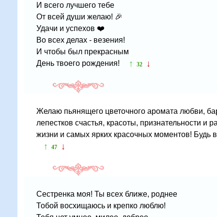
И всего лучшего тебе
От всей души желаю! 🎉
Удачи и успехов ❤️
Во всех делах - везения!
И чтобы был прекрасным
↑
↓
День твоего рождения!
32
Желаю пьянящего цветочного аромата любви, ба
лепестков счастья, красоты, признательности и р
жизни и самых ярких красочных моментов! Будь в
↑
↓
47
Сестренка моя! Ты всех ближе, роднее
Тобой восхищаюсь и крепко люблю!