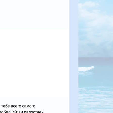
 тебе всего самого
 побед! Живи радостней,