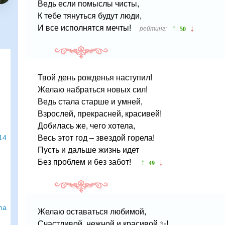
Ведь если помыслы чисты,
К тебе тянуться будут люди,
↑
↓
И все исполнятся мечты!
рейтинг:
50
Твой день рожденья наступил!
Желаю набраться новых сил!
Ведь стала старше и умней,
Взрослей, прекрасней, красивей!
Добилась же, чего хотела,
14
Весь этот год – звездой горела!
Пусть и дальше жизнь идет
↑
↓
Без проблем и без забот!
49
na
Желаю оставаться любимой,
Счастливой, нежной и красивой ✨!