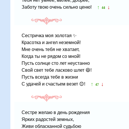
Тебя нет умнее, милее, добрее,
↑
↓
Заботу твою очень сильно ценю!
44
Сестричка моя золотая ✨
Красотка и ангел неземной!
Мне очень тебя не хватает,
Когда ты не рядом со мной!
Пусть солнце сто лет неустанно
Свой свет тебе ласково шлет 😄!
Пусть всегда тебе в жизни
↑
↓
С удачей и счастьем везет 😊!
47
Сестре желаю в день рождения
Ярких радостей земных,
Живи обласканной судьбою