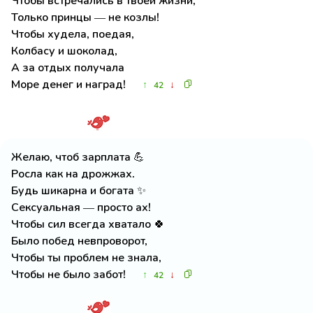
Чтобы встречались в твоей жизни,
Только принцы — не козлы!
Чтобы худела, поедая,
Колбасу и шоколад,
А за отдых получала
Море денег и наград!
↑
↓
42
Желаю, чтоб зарплата 💪
Росла как на дрожжах.
Будь шикарна и богата ✨
Сексуальная — просто ах!
Чтобы сил всегда хватало 🍀
Было побед невпроворот,
Чтобы ты проблем не знала,
Чтобы не было забот!
↑
↓
42