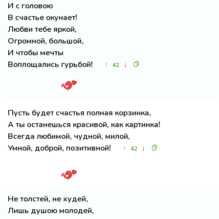
И с головою
В счастье окунает!
Любви тебе яркой,
Огромной, большой,
И чтобы мечты
Воплощались гурьбой!
↑
↓
42
Пусть будет счастья полная корзинка,
А ты останешься красивой, как картинка!
Всегда любимой, чудной, милой,
Умной, доброй, позитивной!
↑
↓
42
Не толстей, не худей,
Лишь душою молодей,