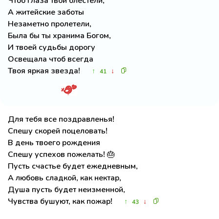
Чтоб глаза твои блестели,
А житейские заботы
Незаметно пролетели,
Была бы ты хранима Богом,
И твоей судьбы дорогу
Освещала чтоб всегда
Твоя яркая звезда!
↑
↓
41
Для тебя все поздравленья!
Спешу скорей поцеловать!
В день твоего рождения
Спешу успехов пожелать! 🎂
Пусть счастье будет ежедневным,
А любовь сладкой, как нектар,
Душа пусть будет неизменной,
Чувства бушуют, как пожар!
↑
↓
43