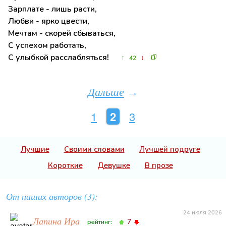
Зарплате - лишь расти,
Любви - ярко цвести,
Мечтам - скорей сбываться,
С успехом работать,
С улыбкой расслабляться!
↑
↓
42
Дальше
→
1
2
3
Лучшие
Своими словами
Лучшей подруге
Короткие
Девушке
В прозе
От наших авторов (3):
24 июля 2026
Лапина Ира
7
рейтинг: