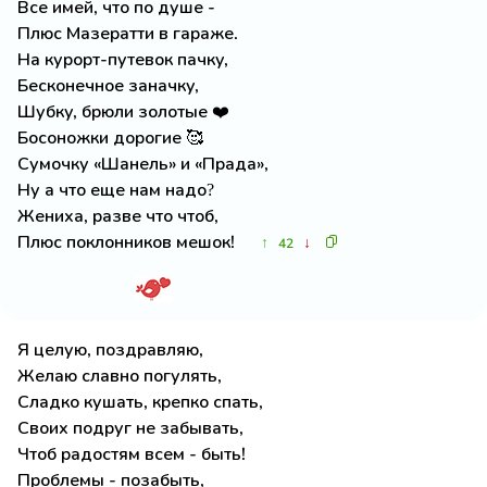
Все имей, что по душе -
Плюс Мазератти в гараже.
На курорт-путевок пачку,
Бесконечное заначку,
Шубку, брюли золотые ❤️
Босоножки дорогие 🥰
Сумочку «Шанель» и «Прада»,
Ну а что еще нам надо?
Жениха, разве что чтоб,
Плюс поклонников мешок!
↑
↓
42
Я целую, поздравляю,
Желаю славно погулять,
Сладко кушать, крепко спать,
Своих подруг не забывать,
Чтоб радостям всем - быть!
Проблемы - позабыть,