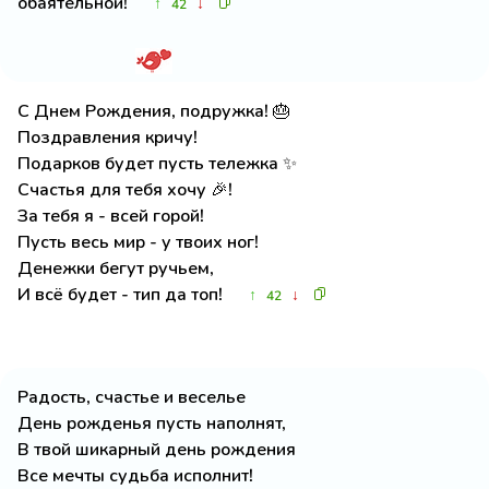
обаятельной!
↑
↓
42
С Днем Рождения, подружка! 🎂
Поздравления кричу!
Подарков будет пусть тележка ✨
Счастья для тебя хочу 🎉!
За тебя я - всей горой!
Пусть весь мир - у твоих ног!
Денежки бегут ручьем,
И всё будет - тип да топ!
↑
↓
42
Радость, счастье и веселье
День рожденья пусть наполнят,
В твой шикарный день рождения
Все мечты судьба исполнит!