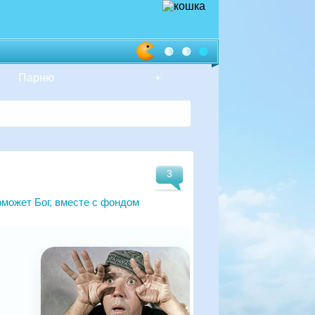
Парню
+
3
оможет Бог, вместе с фондом