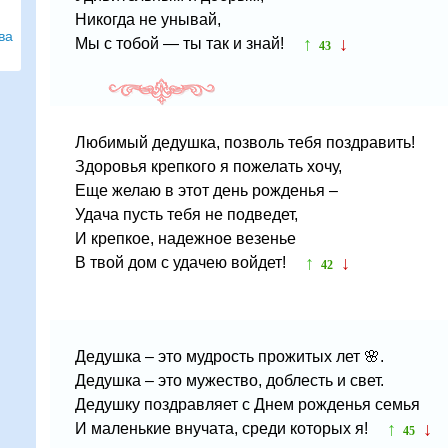
Никогда не унывай,
ва
↑
↓
Мы с тобой — ты так и знай!
43
Любимый дедушка, позволь тебя поздравить!
Здоровья крепкого я пожелать хочу,
Еще желаю в этот день рожденья –
Удача пусть тебя не подведет,
И крепкое, надежное везенье
↑
↓
В твой дом с удачею войдет!
42
Дедушка – это мудрость прожитых лет 🌸.
Дедушка – это мужество, доблесть и свет.
Дедушку поздравляет с Днем рожденья семья
↑
↓
И маленькие внучата, среди которых я!
45