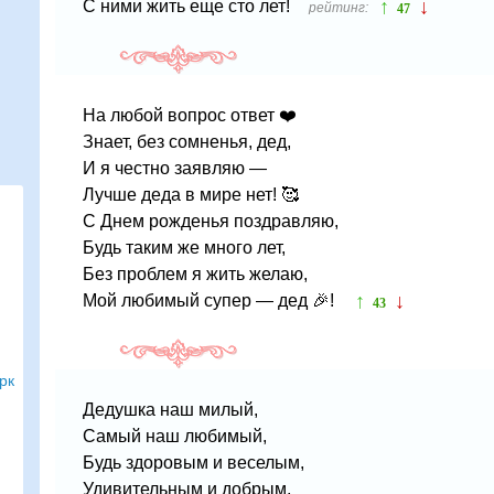
↑
↓
С ними жить еще сто лет!
рейтинг:
47
На любой вопрос ответ ❤️
Знает, без сомненья, дед,
И я честно заявляю —
Лучше деда в мире нет! 🥰
С Днем рожденья поздравляю,
Будь таким же много лет,
Без проблем я жить желаю,
↑
↓
Мой любимый супер — дед 🎉!
43
рк
Дедушка наш милый,
Самый наш любимый,
Будь здоровым и веселым,
Удивительным и добрым,