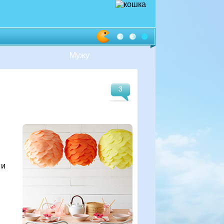
Мужу
3
 и