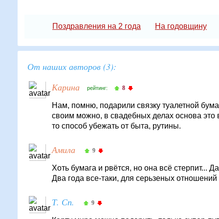
Поздравления на 2 года
На годовщину
От наших авторов (3):
Карина
8
рейтинг:
Нам, помню, подарили связку туалетной бумаг
своим можно, в свадебных делах основа это в
то способ убежать от быта, рутины.
Амила
9
Хоть бумага и рвётся, но она всё стерпит... 
Два года все-таки, для серьзеных отношений 
Т. Сп.
9