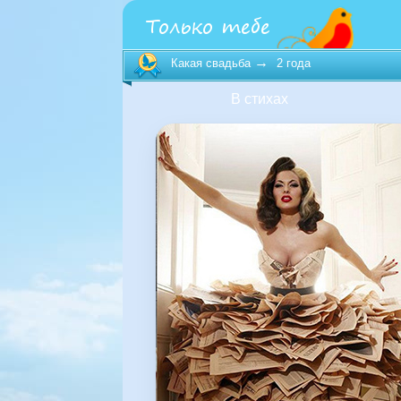
→
Какая свадьба
2 года
В стихах