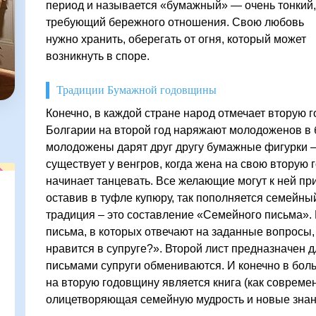
период и называется «бумажный» — очень тонкий,
требующий бережного отношения. Свою любовь
нужно хранить, оберегать от огня, который может
возникнуть в споре.
Традиции Бумажной годовщины
Конечно, в каждой стране народ отмечает вторую 
Болгарии на второй год наряжают молодоженов в
молодожены дарят друг другу бумажные фигурки –
существует у венгров, когда жена на свою вторую
начинает танцевать. Все желающие могут к ней пр
оставив в туфле купюру, так пополняется семейн
традиция – это составление «Семейного письма». 
письма, в которых отвечают на заданные вопросы,
нравится в супруге?». Второй лист предназначен 
письмами супруги обмениваются. И конечно в бол
на вторую годовщину является книга (как современ
олицетворяющая семейную мудрость и новые знани