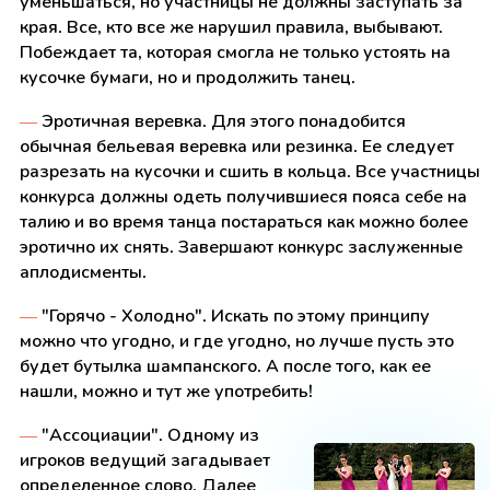
уменьшаться, но участницы не должны заступать за
края. Все, кто все же нарушил правила, выбывают.
Побеждает та, которая смогла не только устоять на
кусочке бумаги, но и продолжить танец.
—
Эротичная веревка. Для этого понадобится
обычная бельевая веревка или резинка. Ее следует
разрезать на кусочки и сшить в кольца. Все участницы
конкурса должны одеть получившиеся пояса себе на
талию и во время танца постараться как можно более
эротично их снять. Завершают конкурс заслуженные
аплодисменты.
—
"Горячо - Холодно". Искать по этому принципу
можно что угодно, и где угодно, но лучше пусть это
будет бутылка шампанского. А после того, как ее
нашли, можно и тут же употребить!
—
"Ассоциации". Одному из
игроков ведущий загадывает
определенное слово. Далее