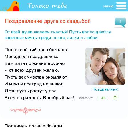
меню
Поздравление друга со свадьбой
2
От всей души желаем счастья! Пусть воплощаются
заветные мечты среди покоя, ласки и любви!
Под всеобщий звон бокалов
Молодых я поздравляю.
Вам идти по жизни дружно
Я от всех друзей желаю.
Пусть вас чувства окрыляют,
И мечты преград не знают,
Поздравляем!
Дети пусть растут у вас
Всем на радость. В добрый час!
↑
↓
рейтинг:
43
Поднимем полные бокалы