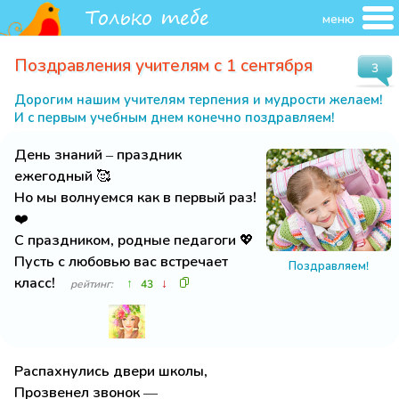
меню
Поздравления учителям с 1 сентября
3
Дорогим нашим учителям терпения и мудрости желаем!
И с первым учебным днем конечно поздравляем!
День знаний – праздник
ежегодный 🥰
Но мы волнуемся как в первый раз!
❤️
С праздником, родные педагоги 💖
Пусть с любовью вас встречает
Поздравляем!
класс!
↑
↓
рейтинг:
43
Распахнулись двери школы,
Прозвенел звонок —