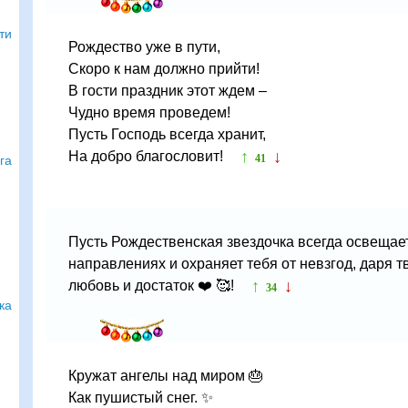
ти
Рождество уже в пути,
Скоро к нам должно прийти!
В гости праздник этот ждем –
Чудно время проведем!
Пусть Господь всегда хранит,
↑
↓
На добро благословит!
41
га
Пусть Рождественская звездочка всегда освещает
направлениях и охраняет тебя от невзгод, даря т
↑
↓
любовь и достаток ❤️ 🥰!
34
ка
Кружат ангелы над миром 🎂
Как пушистый снег. ✨