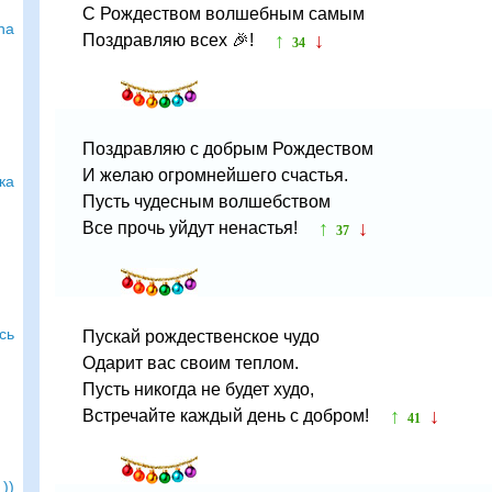
С Рождеством волшебным самым
na
↑
↓
Поздравляю всех 🎉!
34
Поздравляю с добрым Рождеством
И желаю огромнейшего счастья.
ка
Пусть чудесным волшебством
↑
↓
Все прочь уйдут ненастья!
37
сь
Пускай рождественское чудо
Одарит вас своим теплом.
Пусть никогда не будет худо,
↑
↓
Встречайте каждый день с добром!
41
))