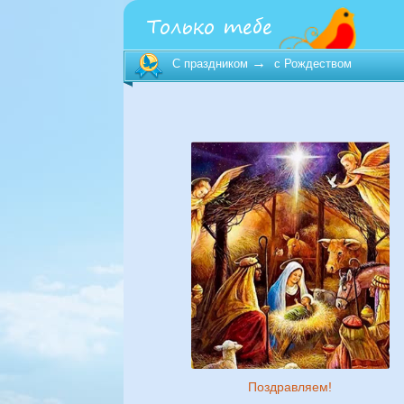
→
C праздником
с Рождеством
Поздравляем!