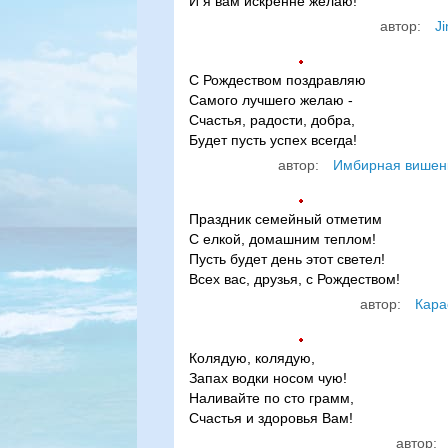
И я вам искренне желаю!
автор:
Ji
С Рождеством поздравляю
Самого лучшего желаю -
Счастья, радости, добра,
Будет пусть успех всегда!
автор:
Имбирная вишен
Праздник семейный отметим
С елкой, домашним теплом!
Пусть будет день этот светел!
Всех вас, друзья, с Рождеством!
автор:
Кара
Колядую, колядую,
Запах водки носом чую!
Наливайте по сто грамм,
Счастья и здоровья Вам!
автор: