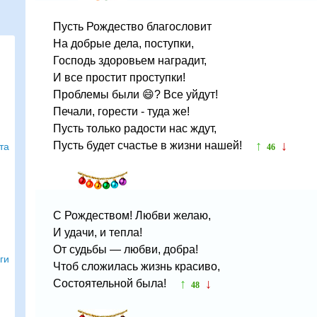
Пусть Рождество благословит
На добрые дела, поступки,
Господь здоровьем наградит,
И все простит проступки!
Проблемы были 😄? Все уйдут!
Печали, горести - туда же!
Пусть только радости нас ждут,
↑
↓
Пусть будет счастье в жизни нашей!
та
46
С Рождеством! Любви желаю,
И удачи, и тепла!
От судьбы — любви, добра!
ги
Чтоб сложилась жизнь красиво,
↑
↓
Состоятельной была!
48