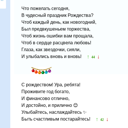
Что пожелать сегодня,
В чудесный праздник Рождества?
Чтоб каждый день, как новогодний,
Был предвкушеньем торжества,
Чтоб жизнь ошибки вам прощала,
Чтоб в сердце расцвела любовь!
Глаза, как звездочки, сияли,
↑
↓
И улыбались вновь и вновь!
44
С рождеством! Ура, ребята!
Проживите год богато,
И финансово отлично,
И достойно, и прилично 😊
Улыбайтесь, наслаждайтесь ✨
↑
↓
Быть счастливым постарайтесь!
42