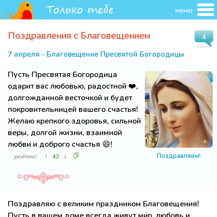
меню
Поздравления с Благовещением
4
7 апреля - Благовещение Пресвятой Богородицы
Пусть Пресвятая Богородица
одарит вас любовью, радостной ❤️,
долгожданной весточкой и будет
покровительницей вашего счастья!
Желаю крепкого здоровья, сильной
веры, долгой жизни, взаимной
любви и доброго счастья 😄!
Поздравляем!
↑
↓
рейтинг:
42
Поздравляю с великим праздником Благовещения!
Пусть в вашем доме всегда живут мир, любовь и